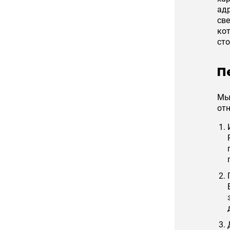
адр
све
ко
ст
П
Мы
отн