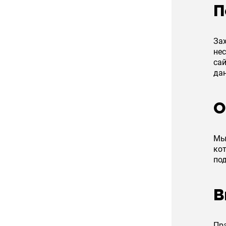
П
Зах
не
са
дан
О
Мы 
кот
под
В
Пр