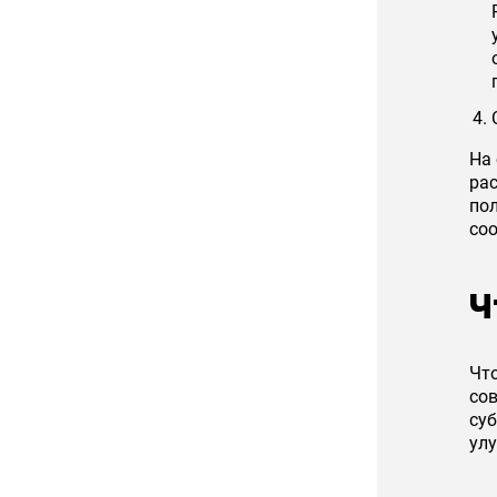
На
рас
по
со
Ч
Чт
со
су
ул