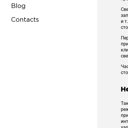
Blog
Све
за
Contacts
и т
ст
Пер
пр
кл
све
Час
ст
Н
Та
ре
пр
инт
хар