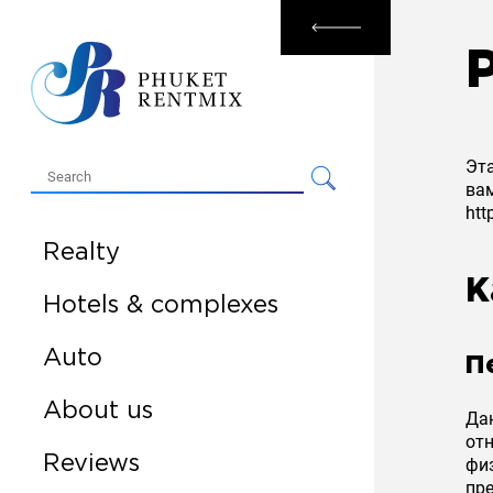
P
Rental
Sale
Эт
вам
htt
Realty
К
Hotels & complexes
Auto
П
About us
Дан
от
Reviews
физ
пр