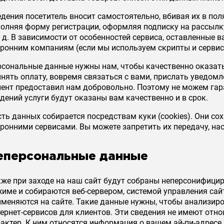
дения посетитель вносит самостоятельно, вбивая их в пол
полняя форму регистрации, оформляя подписку на рассылку
. д. В зависимости от особенностей сервиса, оставленные 
оронним компаниям (если мы используем скрипты и сервис
сональные данные нужны нам, чтобы качественно оказать 
инять оплату, вовремя связаться с вами, прислать уведом
иент предоставил нам добровольно. Поэтому не можем гар
дений услуги будут оказаны вам качественно и в срок.
ть данных собирается посредствам куки (cookies). Они с
оронними сервисами. Вы можете запретить их передачу, н
еперсональные данные
кже при заходе на наш сайт будут собраны неперсонифици
жиме и собираются веб-сервером, системой управления са
именяются на сайте. Такие данные нужны, чтобы анализир
ернет-сервисов для клиентов. Эти сведения не имеют отн
актер. К ним относятся информация о вашем ай-пи-адресе (